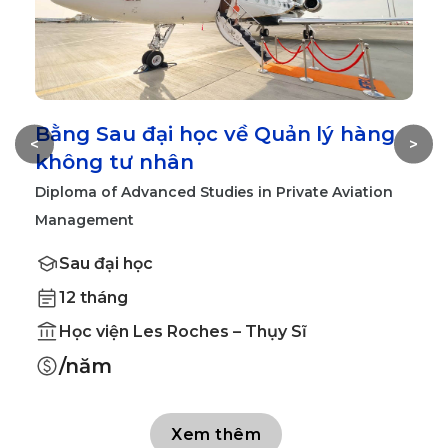
Bằng Sau đại học về Quản lý hàng
T
<
>
không tư nhân
t
Diploma of Advanced Studies in Private Aviation
M
Management
Sau đại học
12 tháng
Học viện Les Roches – Thụy Sĩ
/năm
Xem thêm