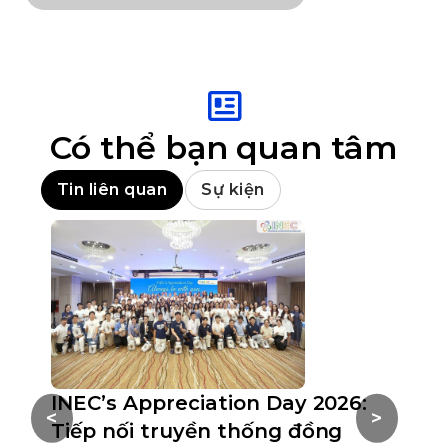
Có thể bạn quan tâm
Tin liên quan
Sự kiện
INEC’s Appreciation Day 2026:
Hộ
<
>
Tiếp nối truyền thống đồng
Ch