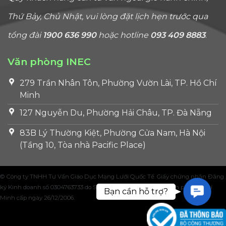
Thứ Bảy, Chủ Nhật, vui lòng đặt lịch hẹn trước qua
tổng đài
1900 636 990
hoặc hotline
093 409 8883
.
Văn phòng INEC
279 Trần Nhân Tôn, Phường Vườn Lài, TP. Hồ Chí
Minh
127 Nguyễn Du, Phường Hải Châu, TP. Đà Nẵng
83B Lý Thường Kiệt, Phường Cửa Nam, Hà Nội
(Tầng 10, Tòa nhà Pacific Place)
© Công ty TNHH Tư Vấn Giáo Dục Mạng Lưới Quốc Tế. Giấy chứng nhận Đăng
ký Kinh doanh số 0304763733 do Sở Kế hoạch và Đầu tư Thành phố Hồ Chí
Contac
Bạn cần hỗ trợ?
Minh cấp ngày 26/12/2006.