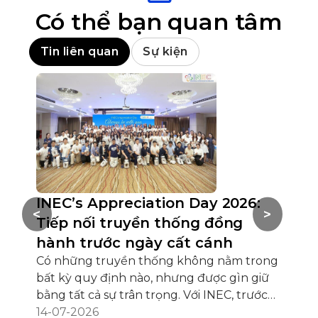
Có thể bạn quan tâm
Tin liên quan
Sự kiện
INEC’s Appreciation Day 2026:
Hộ
<
>
Tiếp nối truyền thống đồng
Ch
hành trước ngày cất cánh
AI 
Có những truyền thống không nằm trong
Hội 
bất kỳ quy định nào, nhưng được gìn giữ
HCM 
bằng tất cả sự trân trọng. Với INEC, trước
ngh
khi hàng trăm học sinh chính thức cất
14-07-2026
Sing
02-