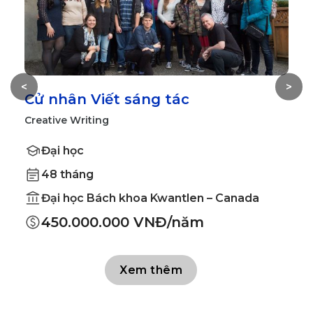
<
>
Cử nhân Viết sáng tác
V
Creative Writing
A
Đại học
48 tháng
Đại học Bách khoa Kwantlen – Canada
450.000.000 VNĐ/năm
Xem thêm