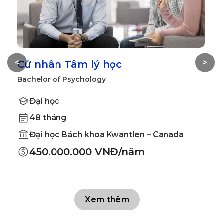
<
>
Cử nhân Tâm lý học
C
Bachelor of Psychology
B
Đại học
48 tháng
Đại học Bách khoa Kwantlen – Canada
450.000.000 VNĐ/năm
Xem thêm