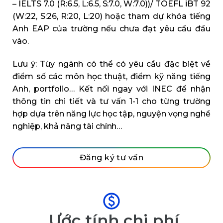
– IELTS 7.0 (R:6.5, L:6.5, S:7.0, W:7.0))/ TOEFL iBT 92
(W:22, S:26, R:20, L:20) hoặc tham dự khóa tiếng
Anh EAP của trường nếu chưa đạt yêu cầu đầu
vào.
Lưu ý: Tùy ngành có thể có yêu cầu đặc biệt về
điểm số các môn học thuật, điểm kỹ năng tiếng
Anh, portfolio… Kết nối ngay với INEC để nhận
thông tin chi tiết và tư vấn 1-1 cho từng trường
hợp dựa trên năng lực học tập, nguyện vọng nghề
nghiệp, khả năng tài chính…
Đăng ký tư vấn
Ước tính chi phí