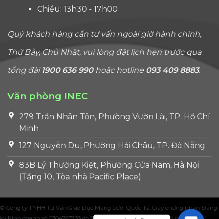
Chiều: 13h30 - 17h00
Quý khách hàng cần tư vấn ngoài giờ hành chính,
Thứ Bảy, Chủ Nhật, vui lòng đặt lịch hẹn trước qua
tổng đài
1900 636 990
hoặc hotline
093 409 8883
.
Văn phòng INEC
279 Trần Nhân Tôn, Phường Vườn Lài, TP. Hồ Chí
Minh
127 Nguyễn Du, Phường Hải Châu, TP. Đà Nẵng
83B Lý Thường Kiệt, Phường Cửa Nam, Hà Nội
(Tầng 10, Tòa nhà Pacific Place)
© Công ty TNHH Tư Vấn Giáo Dục Mạng Lưới Quốc Tế. Giấy chứng nhận Đăng
ký Kinh doanh số 0304763733 do Sở Kế hoạch và Đầu tư Thành phố Hồ Chí