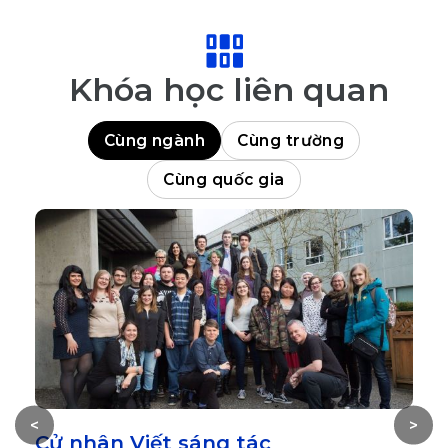
Khóa học liên quan
Cùng ngành
Cùng trường
Cùng quốc gia
<
>
Cử nhân Viết sáng tác
V