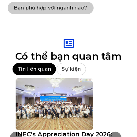
Bạn phù hợp với ngành nào?
Có thể bạn quan tâm
Tin liên quan
Sự kiện
INEC’s Appreciation Day 2026:
Hộ