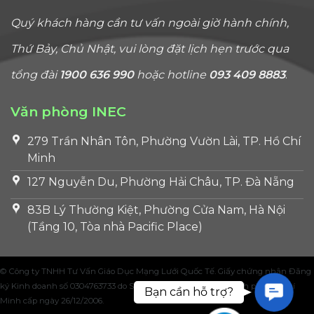
Quý khách hàng cần tư vấn ngoài giờ hành chính,
Thứ Bảy, Chủ Nhật, vui lòng đặt lịch hẹn trước qua
tổng đài
1900 636 990
hoặc hotline
093 409 8883
.
Văn phòng INEC
279 Trần Nhân Tôn, Phường Vườn Lài, TP. Hồ Chí
Minh
127 Nguyễn Du, Phường Hải Châu, TP. Đà Nẵng
83B Lý Thường Kiệt, Phường Cửa Nam, Hà Nội
(Tầng 10, Tòa nhà Pacific Place)
© Công ty TNHH Tư Vấn Giáo Dục Mạng Lưới Quốc Tế. Giấy chứng nhận Đăng
ký Kinh doanh số 0304763733 do Sở Kế hoạch và Đầu tư Thành phố Hồ Chí
Contac
Bạn cần hỗ trợ?
Minh cấp ngày 26/12/2006.