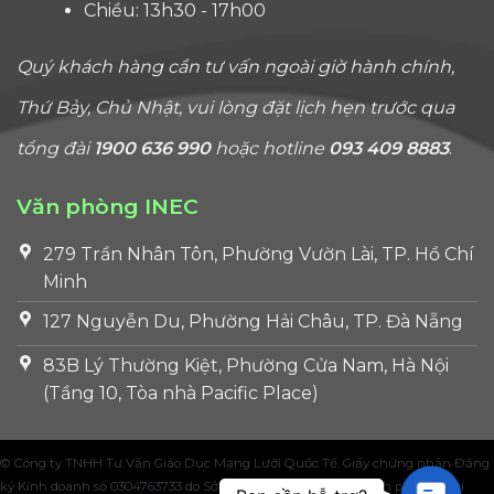
Chiều: 13h30 - 17h00
Quý khách hàng cần tư vấn ngoài giờ hành chính,
Thứ Bảy, Chủ Nhật, vui lòng đặt lịch hẹn trước qua
tổng đài
1900 636 990
hoặc hotline
093 409 8883
.
Văn phòng INEC
279 Trần Nhân Tôn, Phường Vườn Lài, TP. Hồ Chí
Minh
127 Nguyễn Du, Phường Hải Châu, TP. Đà Nẵng
83B Lý Thường Kiệt, Phường Cửa Nam, Hà Nội
(Tầng 10, Tòa nhà Pacific Place)
© Công ty TNHH Tư Vấn Giáo Dục Mạng Lưới Quốc Tế. Giấy chứng nhận Đăng
ký Kinh doanh số 0304763733 do Sở Kế hoạch và Đầu tư Thành phố Hồ Chí
Contac