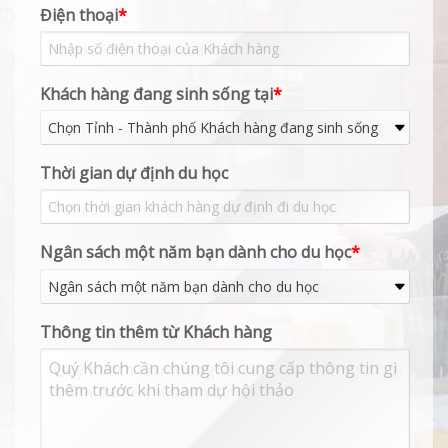
Điện thoại
*
Khách hàng đang sinh sống tại
*
Thời gian dự định du học
Date
Format:
Ngân sách một năm bạn dành cho du học
*
MM
slash
DD
slash
YYYY
Thông tin thêm từ Khách hàng